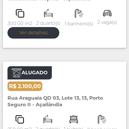
2 vaga(s)
2 quarto(s)
300.00 m2
1 banheiro(s)
Ver detalhes
ALUGADO
Aluguel
Casa
R$ 2.100,00
Rua Araguaia QD 03, Lote 13, 13, Porto
Seguro II - Açailândia