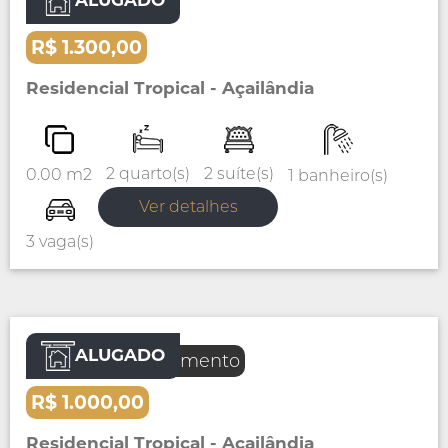
Aluguel
Casa
R$ 1.300,00
Residencial Tropical - Açailândia
2 suíte(s)
2 quarto(s)
0.00 m2
1 banheiro(s)
Ver detalhes
3 vaga(s)
ALUGADO
Aluguel
Apartamento
R$ 1.000,00
Residencial Tropical - Açailândia