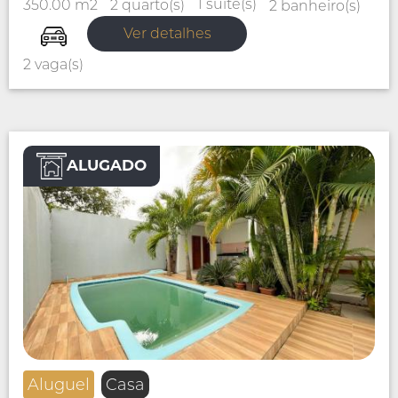
1 suíte(s)
2 quarto(s)
350.00 m2
2 banheiro(s)
Ver detalhes
2 vaga(s)
ALUGADO
Aluguel
Casa