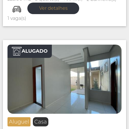
Ver detalhes
1 vaga(s)
ALUGADO
Aluguel
Casa