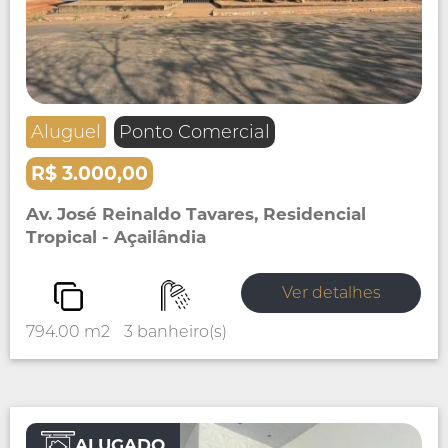
Aluguel
Ponto Comercial
R$ 3.000,00
Av. José Reinaldo Tavares, Residencial
Tropical - Açailândia
Ver detalhes
794.00 m2
3 banheiro(s)
ALUGADO