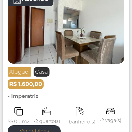
Aluguel
Casa
R$ 1.600,00
- Imperatriz
-2 vaga(s)
-2 quarto(s)
58.00 m2
-1 banheiro(s)
Ver detalhes