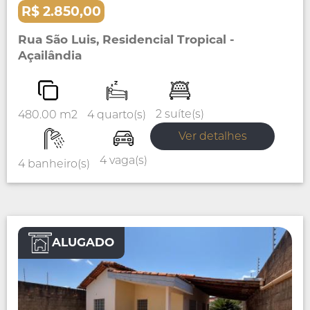
R$ 2.850,00
Rua São Luis, Residencial Tropical -
Açailândia
2 suíte(s)
4 quarto(s)
480.00 m2
Ver detalhes
4 vaga(s)
4 banheiro(s)
ALUGADO