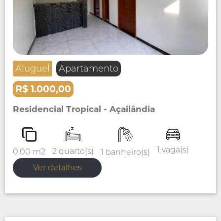
Aluguel
Apartamento
R$ 1.000,00
Residencial Tropical - Açailândia
1 vaga(s)
2 quarto(s)
0.00 m2
1 banheiro(s)
Ver detalhes