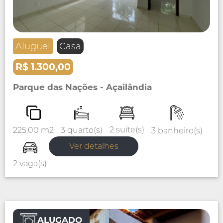
Aluguel
Casa
R$ 1.300,00
Parque das Nações - Açailândia
2 suíte(s)
3 quarto(s)
225.00 m2
3 banheiro(s)
Ver detalhes
2 vaga(s)
ALUGADO