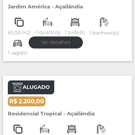
Jardim América - Açailândia
1 suíte(s)
-1 quarto(s)
65.00 m2
1 banheiro(s)
Ver detalhes
1 vaga(s)
ALUGADO
Aluguel
Casa
R$ 2.200,00
Residencial Tropical - Açailândia