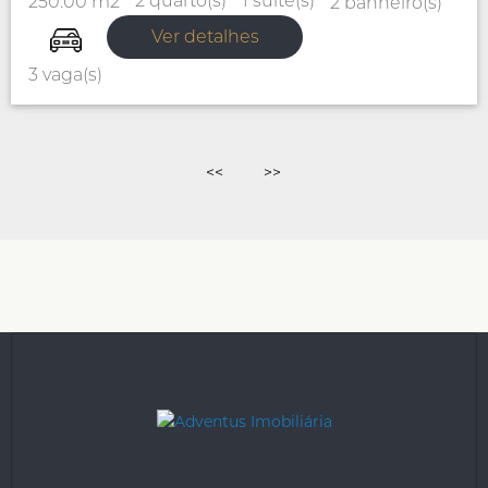
1 suíte(s)
2 quarto(s)
250.00 m2
2 banheiro(s)
Ver detalhes
3 vaga(s)
<<
>>