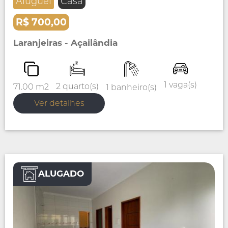
Aluguel
Casa
R$ 700,00
Laranjeiras - Açailândia
1 vaga(s)
2 quarto(s)
71.00 m2
1 banheiro(s)
Ver detalhes
ALUGADO