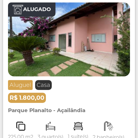
ALUGADO
Aluguel
Casa
R$ 1.800,00
Parque Planalto - Açailândia
1 suíte(s)
3 quarto(s)
225.00 m2
2 banheiro(s)