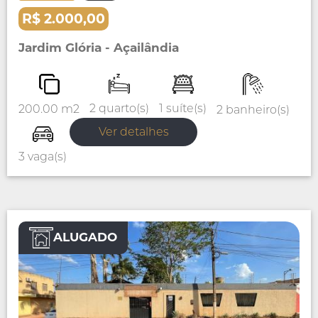
R$ 2.000,00
Jardim Glória - Açailândia
1 suíte(s)
2 quarto(s)
200.00 m2
2 banheiro(s)
Ver detalhes
3 vaga(s)
ALUGADO