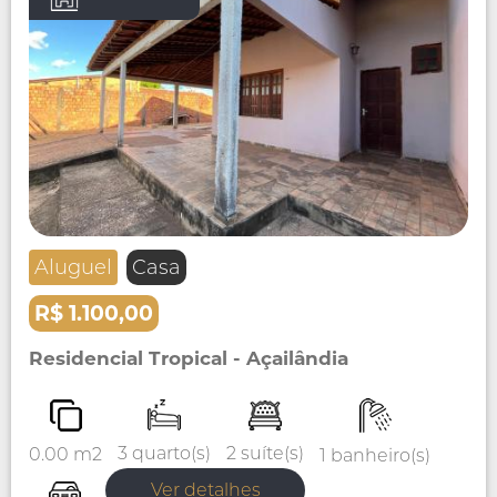
Aluguel
Casa
R$ 1.100,00
Residencial Tropical - Açailândia
2 suíte(s)
3 quarto(s)
0.00 m2
1 banheiro(s)
Ver detalhes