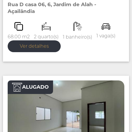
Rua D casa 06, 6, Jardim de Alah -
Açailândia
1 vaga(s)
2 quarto(s)
68.00 m2
1 banheiro(s)
Ver detalhes
ALUGADO