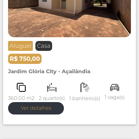
Aluguel
Casa
R$ 750,00
Jardim Glória City - Açailândia
1 vaga(s)
2 quarto(s)
360.00 m2
1 banheiro(s)
Ver detalhes